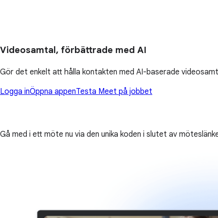
Videosamtal, förbättrade med AI
Gör det enkelt att hålla kontakten med AI-baserade videosamta
Logga in
Öppna appen
Testa Meet på jobbet
Gå med i ett möte nu via den unika koden i slutet av möteslänk