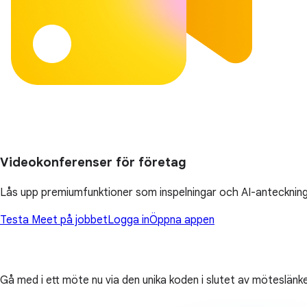
Videokonferenser för företag
Lås upp premiumfunktioner som inspelningar och AI-anteckning
Testa Meet på jobbet
Logga in
Öppna appen
Gå med i ett möte nu via den unika koden i slutet av möteslänk