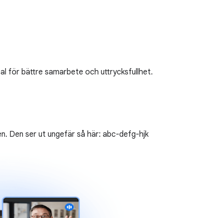
l för bättre samarbete och uttrycksfullhet.
en. Den ser ut ungefär så här: abc-defg-hjk