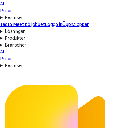
AI
Priser
Resurser
Testa Meet på jobbet
Logga in
Öppna appen
Lösningar
Produkter
Branscher
AI
Priser
Resurser