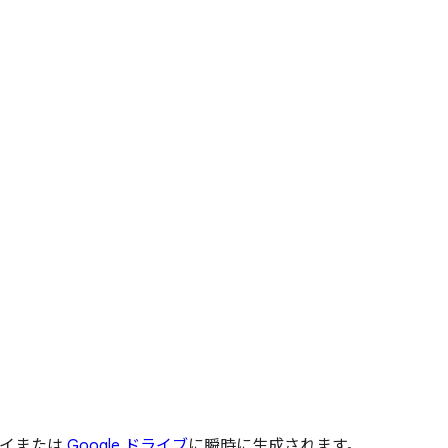
レイまたは
Google ドライブ
に瞬時に生成されます。